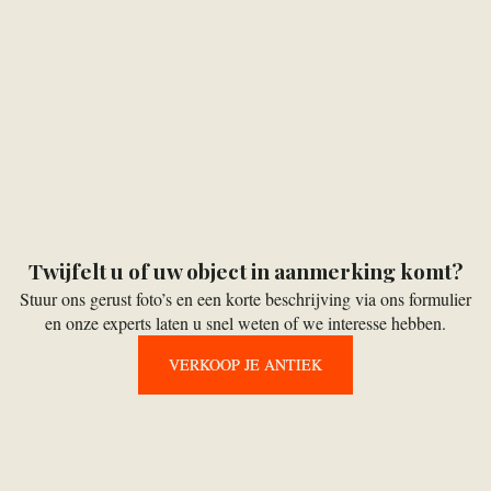
Ontvang een snelle, betrouwbare waardebepaling en een
vrijblijvend bod voor uw antieke decoratievoorwerpen.
Upload foto’s, ontvang binnen 24 uur een voorstel en regel
vervoer of betaling eenvoudig.
BIED MIJN ANTIEKE DECORATIEVOORWERPEN NU
AAN
Twijfelt u of uw object in aanmerking komt?
Stuur ons gerust foto’s en een korte beschrijving via ons formulier
en onze experts laten u snel weten of we interesse hebben.
VERKOOP JE ANTIEK
VERKOOP JE ANTIEK