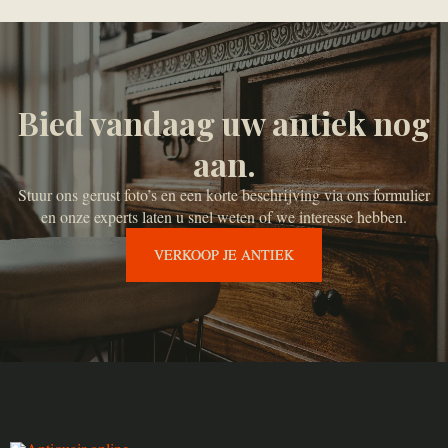
Bied vandaag uw antiek nog
aan.
Stuur ons gerust foto’s en een korte beschrijving via ons formulier
en onze experts laten u snel weten of we interesse hebben.
VERKOOP JE ANTIEK
VERKOOP JE ANTIEK