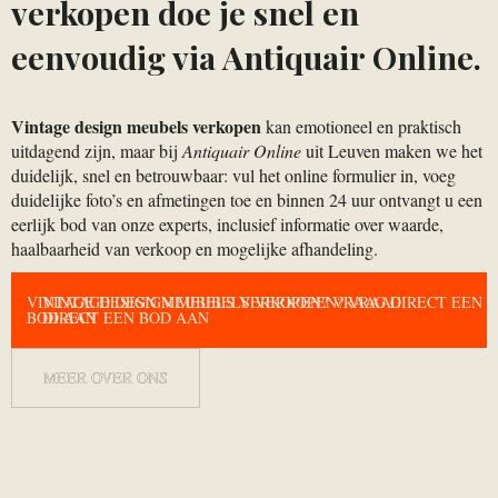
verkopen doe je snel en
eenvoudig via Antiquair Online.
Vintage design meubels verkopen
kan emotioneel en praktisch
uitdagend zijn, maar bij
Antiquair Online
uit Leuven maken we het
duidelijk, snel en betrouwbaar: vul het online formulier in, voeg
duidelijke foto’s en afmetingen toe en binnen 24 uur ontvangt u een
eerlijk bod van onze experts, inclusief informatie over waarde,
haalbaarheid van verkoop en mogelijke afhandeling.
VINTAGE DESIGN MEUBELS VERKOPEN? VRAAG DIRECT EEN
VINTAGE DESIGN MEUBELS VERKOPEN? VRAAG
BOD AAN
DIRECT EEN BOD AAN
MEER OVER ONS
MEER OVER ONS