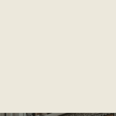
Omschrijving *
Foto's *
Ik ga akkoord met het
privacy beleid
van deze website