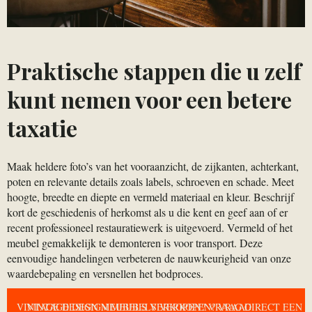
Praktische stappen die u zelf
kunt nemen voor een betere
taxatie
Maak heldere foto’s van het vooraanzicht, de zijkanten, achterkant,
poten en relevante details zoals labels, schroeven en schade. Meet
hoogte, breedte en diepte en vermeld materiaal en kleur. Beschrijf
kort de geschiedenis of herkomst als u die kent en geef aan of er
recent professioneel restauratiewerk is uitgevoerd. Vermeld of het
meubel gemakkelijk te demonteren is voor transport. Deze
eenvoudige handelingen verbeteren de nauwkeurigheid van onze
waardebepaling en versnellen het bodproces.
VINTAGE DESIGN MEUBELS VERKOPEN? VRAAG DIRECT EEN
VINTAGE DESIGN MEUBELS VERKOPEN? VRAAG