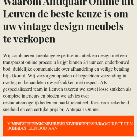
Waarom Antiquair Online uit
Leuven de beste keuze is om
uw vintage design meubels
te verkopen
Wij combineren jarenlange expertise in antiek en design met een
transparant online proces: u krijgt binnen 24 uur een onderbouwd
bod, duidelijke communicatie over afhandeling en veilige betaling
bij akkoord. Wij verzorgen ophalen of begeleiden verzending in
overleg en behandelen uw erfstukken met respect. Als
gespecialiseerd team in Leuven taxeren we zowel losse stukken als
complete interieurs en bieden we advies over
restauratiemogelijkheden en marktpotentieel. Kies voor zekerheid,
snelheid en een eerlijke prijs bij Antiquair Online.
VINTAGE DESIGN MEUBELS VERKOPEN? VRAAG DIRECT EEN
VINTAGE DESIGN MEUBELS VERKOPEN? VRAAG
BOD AAN
DIRECT EEN BOD AAN