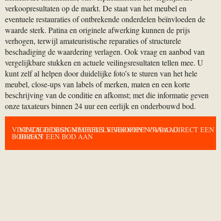
verkoopresultaten op de markt. De staat van het meubel en
eventuele restauraties of ontbrekende onderdelen beïnvloeden de
waarde sterk. Patina en originele afwerking kunnen de prijs
verhogen, terwijl amateuristische reparaties of structurele
beschadiging de waardering verlagen. Ook vraag en aanbod van
vergelijkbare stukken en actuele veilingsresultaten tellen mee. U
kunt zelf al helpen door duidelijke foto’s te sturen van het hele
meubel, close-ups van labels of merken, maten en een korte
beschrijving van de conditie en afkomst; met die informatie geven
onze taxateurs binnen 24 uur een eerlijk en onderbouwd bod.
VINTAGE DESIGN MEUBELS VERKOPEN? VRAAG DIRECT EEN
VINTAGE DESIGN MEUBELS VERKOPEN? VRAAG
BOD AAN
DIRECT EEN BOD AAN